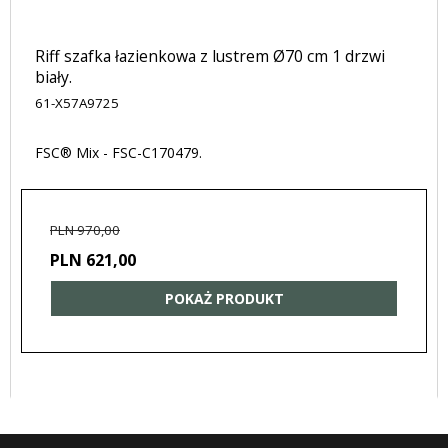
Riff szafka łazienkowa z lustrem Ø70 cm 1 drzwi
biały.
61-X57A9725
FSC® Mix - FSC-C170479.
PLN 970,00
PLN 621,00
POKAŻ PRODUKT