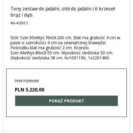
Tony zestaw do jadalni, stół do jadalni i 6 krzeseł
brąz i dąb.
46-43921
Stół: Szer.95xWys.76xGł.200 cm. Blat ma grubość 4 cm w
pasie o szerokości 4 cm na zewnętrznej krawędzi.
Pośrodku blat ma grubość 2 cm. Krzesło:
Szer.44xWys.86xGł.55 cm. Wysokość siedziska 50 cm.
Głębokość siedziska 38 cm. 6x1001190, 1x2201460.
PLN 7.250,00
PLN 5.220,00
POKAŻ PRODUKT