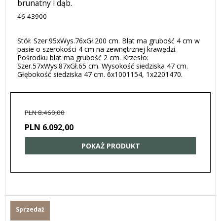
brunatny i dąb.
46-43900
Stół: Szer.95xWys.76xGł.200 cm. Blat ma grubość 4 cm w
pasie o szerokości 4 cm na zewnętrznej krawędzi.
Pośrodku blat ma grubość 2 cm. Krzesło:
Szer.57xWys.87xGł.65 cm. Wysokość siedziska 47 cm.
Głębokość siedziska 47 cm. 6x1001154, 1x2201470.
PLN 8.460,00
PLN 6.092,00
POKAŻ PRODUKT
Sprzedaż