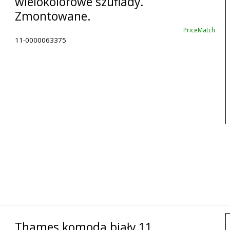
wielokolorowe szuflady.
Zmontowane.
PriceMatch
11-0000063375
Thames komoda biały 11