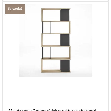
Sprzedaż
Magda regał 7 przegródek struktura dąb i czerń.