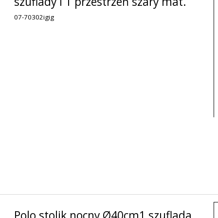
szuflady i 1 przestrzeń szary mat.
07-70302igig
Polo stolik nocny Ø40cm1 szuflada