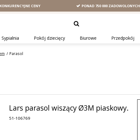
KONKURENCYJNE CENY
PONAD 750 000 ZADOWOLONYC
Sypialnia
Pokój dziecięcy
Biurowe
Przedpokój
cem
/
Parasol
Lars parasol wiszący Ø3M piaskowy.
51-106769